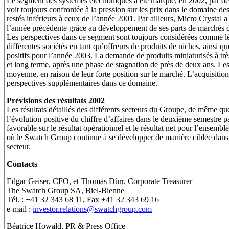
Le segment des systèmes électroniques a été marqué, en 2002, par des
voit toujours confrontée à la pression sur les prix dans le domaine des 
restés inférieurs à ceux de l’année 2001. Par ailleurs, Micro Crystal 
l’année précédente grâce au développement de ses parts de marchés d
Les perspectives dans ce segment sont toujours considérées comme lé
différentes sociétés en tant qu’offreurs de produits de niches, ainsi q
positifs pour l’année 2003. La demande de produits miniaturisés à 
et long terme, après une phase de stagnation de près de deux ans. Les
moyenne, en raison de leur forte position sur le marché. L’acquis
perspectives supplémentaires dans ce domaine.
Prévisions des résultats 2002
Les résultats détaillés des différents secteurs du Groupe, de même que
l’évolution positive du chiffre d’affaires dans le deuxième semestre p
favorable sur le résultat opérationnel et le résultat net pour l’ensembl
où le Swatch Group continue à se développer de manière ciblée dans un
secteur.
Contacts
Edgar Geiser, CFO, et Thomas Dürr, Corporate Treasurer
The Swatch Group SA, Biel-Bienne
Tél. : +41 32 343 68 11, Fax +41 32 343 69 16
e-mail :
investor.relations@swatchgroup.com
Béatrice Howald, PR & Press Office