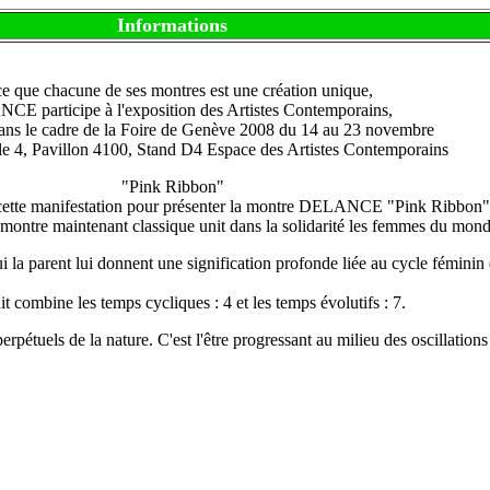
Informations
e que chacune de ses montres est une création unique,
E participe à l'exposition des Artistes Contemporains,
 dans le cadre de la Foire de Genève 2008 du 14 au 23 novembre
le 4, Pavillon 4100, Stand D4 Espace des Artistes Contemporains
"Pink Ribbon"
 cette manifestation pour présenter la montre DELANCE "Pink Ribbon"
e montre maintenant classique unit dans la solidarité les femmes du mond
i la parent lui donnent une signification profonde liée au cycle féminin 
t combine les temps cycliques : 4 et les temps évolutifs : 7.
 perpétuels de la nature. C'est l'être progressant au milieu des oscillati