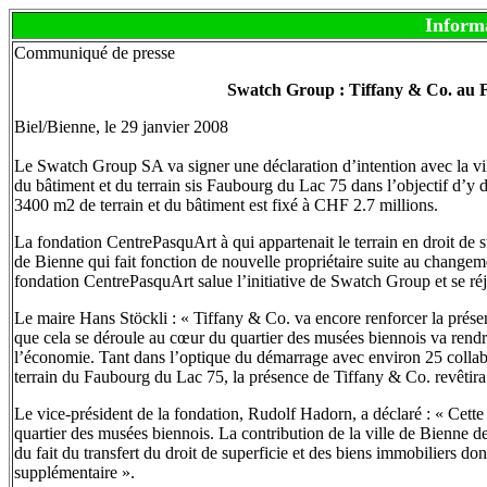
Inform
Communiqué de presse
Swatch Group : Tiffany & Co. au 
Biel/Bienne, le 29 janvier 2008
Le Swatch Group SA va signer une déclaration d’intention avec la v
du bâtiment et du terrain sis Faubourg du Lac 75 dans l’objectif d’y 
3400 m2 de terrain et du bâtiment est fixé à CHF 2.7 millions.
La fondation CentrePasquArt à qui appartenait le terrain en droit de sup
de Bienne qui fait fonction de nouvelle propriétaire suite au changeme
fondation CentrePasquArt salue l’initiative de Swatch Group et se ré
Le maire Hans Stöckli : « Tiffany & Co. va encore renforcer la prése
que cela se déroule au cœur du quartier des musées biennois va rendre 
l’économie. Tant dans l’optique du démarrage avec environ 25 collabo
terrain du Faubourg du Lac 75, la présence de Tiffany & Co. revêtir
Le vice-président de la fondation, Rudolf Hadorn, a déclaré : « Cette
quartier des musées biennois. La contribution de la ville de Bienne de
du fait du transfert du droit de superficie et des biens immobiliers do
supplémentaire ».