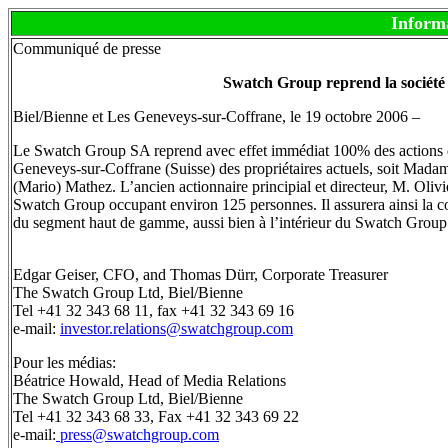
Inform
Communiqué de presse
Swatch Group reprend la sociét
Biel/Bienne et Les Geneveys-sur-Coffrane, le 19 octobre 2006 –
Le Swatch Group SA reprend avec effet immédiat 100% des actions 
Geneveys-sur-Coffrane (Suisse) des propriétaires actuels, soit Mad
(Mario) Mathez. L’ancien actionnaire principial et directeur, M. Olivi
Swatch Group occupant environ 125 personnes. Il assurera ainsi la cont
du segment haut de gamme, aussi bien à l’intérieur du Swatch Group q
Edgar Geiser, CFO, and Thomas Dürr, Corporate Treasurer
The Swatch Group Ltd, Biel/Bienne
Tel +41 32 343 68 11, fax +41 32 343 69 16
e-mail:
investor.relations@swatchgroup.com
Pour les médias:
Béatrice Howald, Head of Media Relations
The Swatch Group Ltd, Biel/Bienne
Tel +41 32 343 68 33, Fax +41 32 343 69 22
e-mail:
press@swatchgroup.com