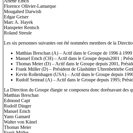
Arlette Emch
Florence Ollivier-Lamarque
Mougahed Darwish
Edgar Geiser
Marc A. Hayek
Hanspeter Rentsch
Roland Streule
Les six personnes suivantes ont été nommées membres de la Directio
Matthias Breschan (A) – Actif dans le Groupe de 1996 à 1999
Manuel Emch (CH) – Actif dans le Groupe depuis2001 ; Prési
Thomas Meier (D) – Actif dans le Groupe depuis 2001, Prési
Frank Müller (D) – Président de Glashütter Uhrenbetriebe G
Kevin Rollenhagen (USA) – Actif dans le Groupe depuis 19
Rudolf Semrad (A) – Actif dans le Groupe depuis 1995; Prési
La Direction du Groupe élargie se composera donc dorénavant des q
Matthias Breschan
Edmond Capt
Rudolf Dinger
Manuel Emch
Yann Gamard
Walter von Känel
Thomas Meier
Frank Müller