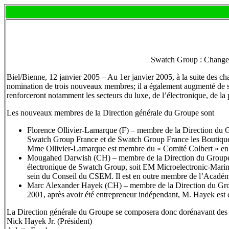
Swatch Group : Changeme
Biel/Bienne, 12 janvier 2005 – Au 1er janvier 2005, à la suite des c
nomination de trois nouveaux membres; il a également augmenté de s
renforceront notamment les secteurs du luxe, de l’électronique, de la p
Les nouveaux membres de la Direction générale du Groupe sont
Florence Ollivier-Lamarque (F) – membre de la Direction du 
Swatch Group France et de Swatch Group France les Boutiques, 
Mme Ollivier-Lamarque est membre du « Comité Colbert » en
Mougahed Darwish (CH) – membre de la Direction du Groupe éla
électronique de Swatch Group, soit EM Microelectronic-Marin
sein du Conseil du CSEM. Il est en outre membre de l’Académi
Marc Alexander Hayek (CH) – membre de la Direction du Groupe
2001, après avoir été entrepreneur indépendant, M. Hayek est 
La Direction générale du Groupe se composera donc dorénavant des 
Nick Hayek Jr. (Président)