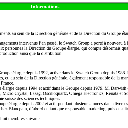
Informations
nts au sein de la Direction générale et de la Direction du Groupe éla
hangements intervenus l’an passé, le Swatch Group a porté à nouveau à 
ix personnes la Direction du Groupe élargie, qui compte désormais qu
roduction ainsi que la distribution.
Groupe élargie depuis 1992, active dans le Swatch Group depuis 1988.
et, au sein de la Direction générale, également responsable de la marqu
 France.
rgie depuis 1994 et actif dans le Groupe depuis 1979. M. Darwish est
, Micro Crystal, Lasag, Oscilloquartz, Omega Electronics, Renata et 
e suisse des sciences techniques.
 élargie depuis 2002 et actif pendant plusieurs années dans diverses
chez Blancpain, d’abord en tant que responsable marketing, puis ensui
huit membres suivants :